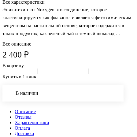
Все характеристики
Эпикатехин от Noxygen это соединение, которое
классифицируется как флаванол и является фитохимическим
веществом на растительной основе, которое содержится в
таких продуктах, как зеленый чай и темный шоколад.
Эпикатехин в последние годы был изучен и обнаружил, что
Все описание
обладает множеством преимуществ, включая усиление роста и
2 400 ₽
силы мышц, увеличение производства NO и улучшение
васкулярного кровотока и выносливости, а также
В корзину
потенциально улучшение функции мозга и сердца.
Купить в 1 клик
В наличии
Описание
Отзывы
Характеристики
Оплата
Доставка