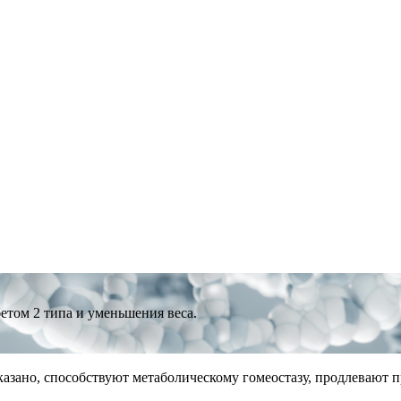
том 2 типа и уменьшения веса.
казано, способствуют метаболическому гомеостазу, продлевают