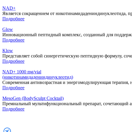
NAD+
Является сокращением от никотинамидадениндинуклеотида, п
Подробнее
Glow
Инновационный пептидный комплекс, созданный для поддержки
Подробнее
Klow
Представляет собой синергетическую пептидную формулу, соче
Подробнее
NAD+ 1000 mg/vial
(никотинамидадениндинуклеотид)
Современная антивозрастная и энергомодулирующая терапия, н
Подробнее
MesoGen (BodySculpt Cocktail)
Премиальный мультифункциональный препарат, сочетающий а
Подробнее