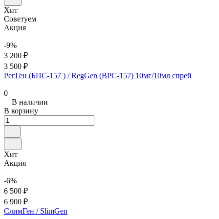
Хит
Советуем
Акция
-9%
3 200 ₽
3 500 ₽
РегГен (БПС-157 ) / RegGen (BPC-157) 10мг/10мл спрей
0
В наличии
В корзину
Хит
Акция
-6%
6 500 ₽
6 900 ₽
СлимГен / SlimGen