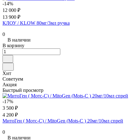
-14%
12 000 ₽
13 900 ₽
КЛОУ / KLOW 80мг/3мл ручка
0
В наличии
В корзину
Хит
Советуем
Акция
Быстрый просмотр
-17%
3 500 ₽
4 200 ₽
МитоГен ( Мотс-С) / MitoGen (Mots-C ) 20мг/10мл спрей
0
В наличии