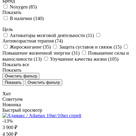
Бренд
Noxygen (
85
)
Показать
В наличии (
140
)
Цель
Активаторы мозговой деятельности (
11
)
Антивозрастная терапия (
74
)
Жиросжигание (
35
)
Защита суставов и связок (
15
)
Повышение жизненной энергии (
31
)
Повышение силы и
выносливости (
13
)
Улучшение качества жизни (
105
)
Показать все
Показать
Очистить фильтр
Очистить фильтр
Хит
Советуем
Новинка
Быстрый просмотр
-13%
3 900 ₽
4 500 ₽