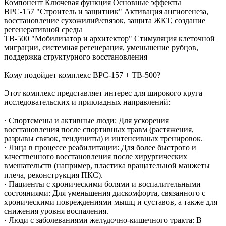
Компонент Ключевая функция Основные эффекты
BPC-157 "Строитель и защитник" Активация ангиогенеза,
восстановление сухожилий/связок, защита ЖКТ, создание
регенеративной среды
TB-500 "Мобилизатор и архитектор" Стимуляция клеточной
миграции, системная регенерация, уменьшение рубцов,
поддержка структурного восстановления
Кому подойдет комплекс BPC-157 + TB-500?
Этот комплекс представляет интерес для широкого круга
исследовательских и прикладных направлений:
· Спортсмены и активные люди: Для ускорения
восстановления после спортивных травм (растяжения,
разрывы связок, тендиниты) и интенсивных тренировок.
· Лица в процессе реабилитации: Для более быстрого и
качественного восстановления после хирургических
вмешательств (например, пластика вращательной манжеты
плеча, реконструкция ПКС).
· Пациенты с хроническими болями и воспалительными
состояниями: Для уменьшения дискомфорта, связанного с
хроническими повреждениями мышц и суставов, а также для
снижения уровня воспаления.
· Люди с заболеваниями желудочно-кишечного тракта: В