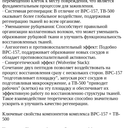
перемещению клеток к месту повреждения, что является
фундаментальным процессом для заживления.
· Системная регенерация: В отличие от BPC-157, TB-500
оказывает более глобальное воздействие, поддерживая
регенерацию тканей во всем организме.
· Уменьшение рубцевания: Способствует правильной
организации коллагеновых волокон, что может уменьшить
образование рубцовой ткани и улучшить функциональность
восстановленных тканей.
· Ангиогенез и противовоспалительный эффект: Подобно
BPC-157, поддерживает образование новых сосудов и
обладает противовоспалительной активностью.
· Синергетический эффект (Wolverine Stack):
Сочетание двух пептидов позволяет воздействовать на
процесс восстановления сразу с нескольких сторон. BPC-157
"подготавливает площадку", запуская рост сосудов и
подготавливая микроокружение, а TB-500 "приводит
рабочих" (клетки) на эту площадку и обеспечивает их
эффективную работу по восстановлению структуры тканей.
Такое взаимодействие теоретически способно значительно
ускорить и улучшить качество регенерации.
Ключевые свойства компонентов комплекса BPC-157 + TB-
500