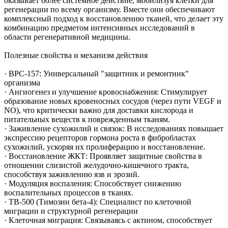
оказывает более системное действие, мобилизуя клетки для
регенерации по всему организму. Вместе они обеспечивают
комплексный подход к восстановлению тканей, что делает эту
комбинацию предметом интенсивных исследований в
области регенеративной медицины.
Полезные свойства и механизм действия
· BPC-157: Универсальный "защитник и ремонтник"
организма
· Ангиогенез и улучшение кровоснабжения: Стимулирует
образование новых кровеносных сосудов (через пути VEGF и
NO), что критически важно для доставки кислорода и
питательных веществ к поврежденным тканям.
· Заживление сухожилий и связок: В исследованиях повышает
экспрессию рецепторов гормона роста в фибробластах
сухожилий, ускоряя их пролиферацию и восстановление.
· Восстановление ЖКТ: Проявляет защитные свойства в
отношении слизистой желудочно-кишечного тракта,
способствуя заживлению язв и эрозий.
· Модуляция воспаления: Способствует снижению
воспалительных процессов в тканях.
· TB-500 (Тимозин бета-4): Специалист по клеточной
миграции и структурной регенерации
· Клеточная миграция: Связываясь с актином, способствует