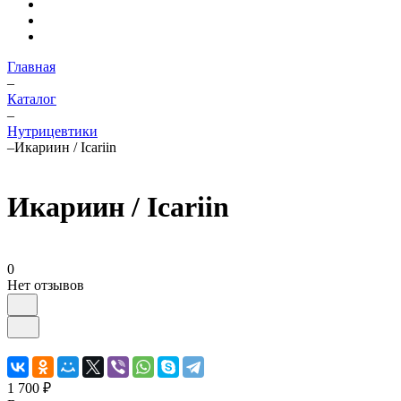
Главная
–
Каталог
–
Нутрицевтики
–
Икариин / Icariin
Икариин / Icariin
0
Нет отзывов
1 700 ₽