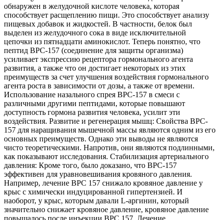
обнаружен в желудочной кислоте человека, которая
способствует расщеплению пищи. Это способствует анализу
пищевых добавок и жидкостей. В частности, белок был
выделен из желудочного сока в виде исключительной
цепочки из пятнадцати аминокислот. Теперь понятно, что
пептид BPC-157 (соединение для защиты организма)
усиливает экспрессию рецептора гормонального агента
развития, а также что он достигает некоторых из этих
преимуществ за счет улучшения воздействия гормонального
агента роста в зависимости от дозы, а также от времени.
Использование назального спрея BPC-157 в смеси с
различными другими пептидами, которые повышают
доступность гормона развития человека, усилит эти
воздействия. Развитие и регенерация мышц: Свойства BPC-
157 для наращивания мышечной массы являются одним из его
основных преимуществ. Однако эти выводы не являются
чисто теоретическими. Напротив, они являются подлинными,
как показывают исследования. Стабилизация артериального
давления: Кроме того, было доказано, что BPC-157
эффективен для уравновешивания кровяного давления.
Например, лечение BPC 157 снижало кровяное давление у
крыс с химически индуцированной гипертензией. И
наоборот, у крыс, которым давали L-аргинин, который
значительно снижает кровяное давление, кровяное давление
повышалось после инъекции BPC 157. Лечение