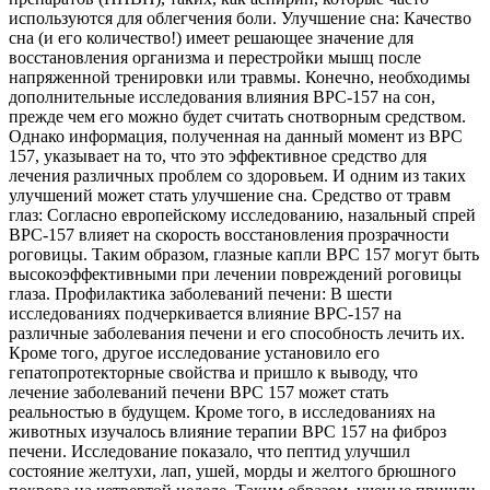
используются для облегчения боли. Улучшение сна: Качество
сна (и его количество!) имеет решающее значение для
восстановления организма и перестройки мышц после
напряженной тренировки или травмы. Конечно, необходимы
дополнительные исследования влияния BPC-157 на сон,
прежде чем его можно будет считать снотворным средством.
Однако информация, полученная на данный момент из BPC
157, указывает на то, что это эффективное средство для
лечения различных проблем со здоровьем. И одним из таких
улучшений может стать улучшение сна. Средство от травм
глаз: Согласно европейскому исследованию, назальный спрей
BPC-157 влияет на скорость восстановления прозрачности
роговицы. Таким образом, глазные капли BPC 157 могут быть
высокоэффективными при лечении повреждений роговицы
глаза. Профилактика заболеваний печени: В шести
исследованиях подчеркивается влияние BPC-157 на
различные заболевания печени и его способность лечить их.
Кроме того, другое исследование установило его
гепатопротекторные свойства и пришло к выводу, что
лечение заболеваний печени BPC 157 может стать
реальностью в будущем. Кроме того, в исследованиях на
животных изучалось влияние терапии BPC 157 на фиброз
печени. Исследование показало, что пептид улучшил
состояние желтухи, лап, ушей, морды и желтого брюшного