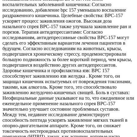
воспалительных заболеваний кишечника: Согласно
исследованию, добавление bpc 157 уменьшало воспаление
раздраженного кишечника. Целебные свойства: BPC-157
ускоряет процесс заживления ожогов. Высокая доза
назального спрея BPC-157 также улучшала заживление ран и
порезов. Терапия антидепрессантами: Согласно
исследованиям, антидепрессивные свойства BPC-157 могут
сделать его эффективным вариантом лечения пациентов в
будущем. Согласно исследованиям на животных, крысы,
подвергшиеся хроническому стрессу, продемонстрировали
большую подвижность за более короткий период, чем крысы,
подвергшиеся воздействию других антидепрессантов.
Здоровье кишечника и профилактика язв: BPC 157
способствуют заживлению язв желудка . Кроме того, он
защищал кишечник испытуемых от повреждения токсинами,
такими, как алкоголь. Кроме того, это способствовало
заживлению желудочно-кишечных свищей. Боль в суставах:
Неофициальные данные указывают на то, что ежедневное или
еженедельное применение назального спрея BPC-157
значительно улучшает состояние проблемных суставов.
Между тем, недавнее исследование демонстрирует
способность пептида ускорять заживление мягких тканей в
опорно-двигательном аппарате. Кроме того, он снижает
токсичность нестероидных противовоспалительных
препаратов (НПВП), таких, как аспирин, которые часто