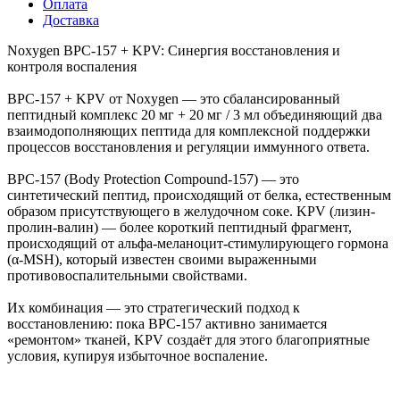
Оплата
Доставка
Noxygen BPC-157 + KPV: Синергия восстановления и
контроля воспаления
BPC-157 + KPV от Noxygen — это сбалансированный
пептидный комплекс 20 мг + 20 мг / 3 мл объединяющий два
взаимодополняющих пептида для комплексной поддержки
процессов восстановления и регуляции иммунного ответа.
BPC-157 (Body Protection Compound-157) — это
синтетический пептид, происходящий от белка, естественным
образом присутствующего в желудочном соке. KPV (лизин-
пролин-валин) — более короткий пептидный фрагмент,
происходящий от альфа-меланоцит-стимулирующего гормона
(α-MSH), который известен своими выраженными
противовоспалительными свойствами.
Их комбинация — это стратегический подход к
восстановлению: пока BPC-157 активно занимается
«ремонтом» тканей, KPV создаёт для этого благоприятные
условия, купируя избыточное воспаление.