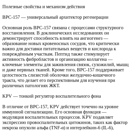
Полезные свойства и механизм действия
BPC-157 — универсальный архитектор регенерации
Основная роль BPC-157 связана с процессами структурного
восстановления. В доклинических исследованиях он
демонстрирует способность влиять на ангиогенез —
образование новых кровеносных сосудов, что критически
важно для доставки питательных веществ и кислорода к
повреждённым участкам. Пептид также стимулирует
активность фибробластов и организацию коллагена —
ключевые элементы для заживления связок, сухожилий, мышц
и даже нервных тканей. Кроме того, BPC-157 поддерживает
целостность слизистой оболочки желудочно-кишечного
тракта, что делает его перспективным для изучения при
различных патологиях ЖКТ.
KPV — тонкий регулятор воспалительного фона
В отличие от BPC-157, KPV действует точечно на уровне
иммунной сигнализации. Его основная функция —
модуляция воспалительных процессов. KPV подавляет
экспрессию провоспалительных цитокинов, таких как фактор
некроза опухоли альфа (TNF-α) и интерлейкин-6 (IL-6),