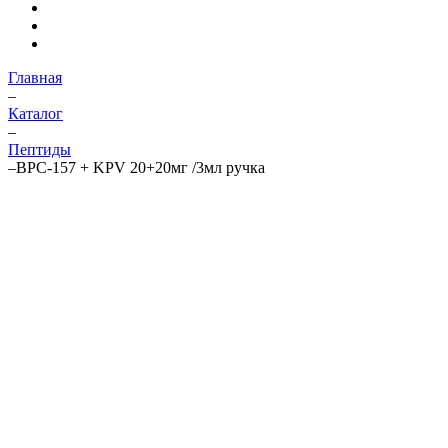
Главная
–
Каталог
–
Пептиды
–
BPC-157 + KPV 20+20мг /3мл ручка