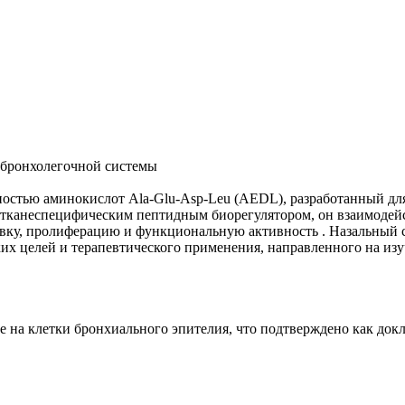
 бронхолегочной системы
ьностью аминокислот Ala-Glu-Asp-Leu (AEDL), разработанный д
ь тканеспецифическим пептидным биорегулятором, он взаимодейс
вку, пролиферацию и функциональную активность . Назальный с
их целей и терапевтического применения, направленного на из
 на клетки бронхиального эпителия, что подтверждено как док