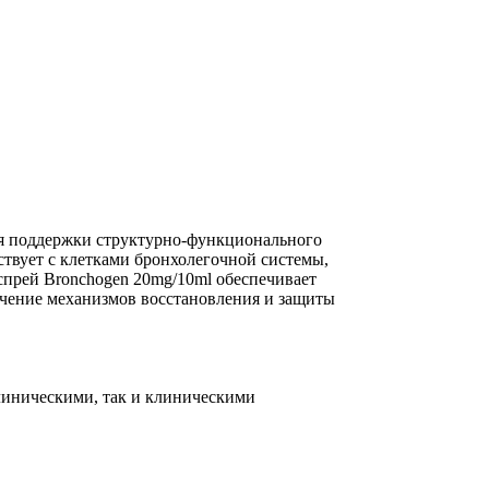
ля поддержки структурно-функционального
твует с клетками бронхолегочной системы,
прей Bronchogen 20mg/10ml обеспечивает
учение механизмов восстановления и защиты
линическими, так и клиническими