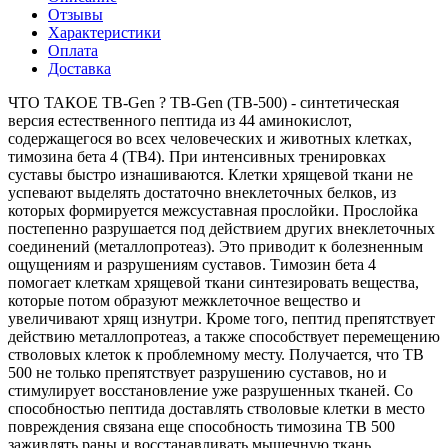
Отзывы
Характеристики
Оплата
Доставка
ЧТО ТАКОЕ TB-Gen ? TB-Gen (TB-500) - синтетическая
версия естественного пептида из 44 аминокислот,
содержащегося во всех человеческих и животных клетках,
тимозина бета 4 (TB4). При интенсивных тренировках
суставы быстро изнашиваются. Клетки хрящевой ткани не
успевают выделять достаточно внеклеточных белков, из
которых формируется межсуставная прослойки. Прослойка
постепенно разрушается под действием других внеклеточных
соединений (металлопротеаз). Это приводит к болезненным
ощущениям и разрушениям суставов. Тимозин бета 4
помогает клеткам хрящевой ткани синтезировать вещества,
которые потом образуют межклеточное вещество и
увеличивают хрящ изнутри. Кроме того, пептид препятствует
действию металлопротеаз, а также способствует перемещению
стволовых клеток к проблемному месту. Получается, что TB
500 не только препятствует разрушению суставов, но и
стимулирует восстановление уже разрушенных тканей. Со
способностью пептида доставлять стволовые клетки в место
повреждения связана еще способность тимозина TB 500
заживлять раны и восстанавливать мышечную ткань.