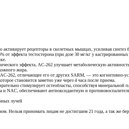
 активирует рецепторы в скелетных мышцах, усиливая синтез 
% от эффекта тестостерона (при дозе 30 мг/кг у кастрированных
ке.
ического эффекта, AC-262 улучшает метаболическую активность
кожного жира.
о AC-262, отличающее его от других SARM, — это когнитивно-
орое становится заметно уже через 4 часа после приема.
бирательно стимулирует остеобласты, способствуя минеральной
ота и NAC, обеспечивают антиоксидантную и противовоспалител
ечных лучей
ом. Нельзя принимать лицам не достигшим 21 года, а так же бе