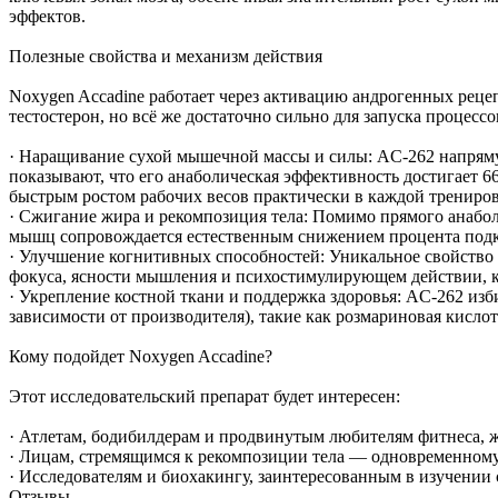
эффектов.
Полезные свойства и механизм действия
Noxygen Accadine работает через активацию андрогенных реце
тестостерон, но всё же достаточно сильно для запуска процес
· Наращивание сухой мышечной массы и силы: AC-262 напрям
показывают, что его анаболическая эффективность достигает 66
быстрым ростом рабочих весов практически в каждой трениров
· Сжигание жира и рекомпозиция тела: Помимо прямого анабол
мышц сопровождается естественным снижением процента под
· Улучшение когнитивных способностей: Уникальное свойств
фокуса, ясности мышления и психостимулирующем действии, кот
· Укрепление костной ткани и поддержка здоровья: AC-262 из
зависимости от производителя), такие как розмариновая кисл
Кому подойдет Noxygen Accadine?
Этот исследовательский препарат будет интересен:
· Атлетам, бодибилдерам и продвинутым любителям фитнеса, ж
· Лицам, стремящимся к рекомпозиции тела — одновременном
· Исследователям и биохакингу, заинтересованным в изучении
Отзывы